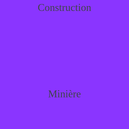
Construction
Construction
Minière
Minière